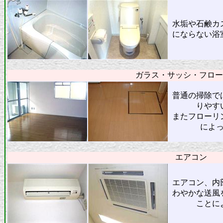
水垢や石鹸カ
にならない浴
ガラス・サッシ・フロー
普通の掃除で
りやす
またフローリ
によ
エアコン
エアコン、内
わやかな送風
ことに